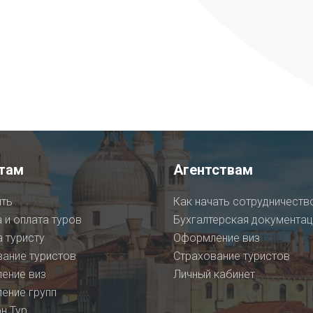
там
Агентствам
ить
Как начать сотрудничеств
 и оплата туров
Бухгалтерская документац
 туристу
Оформление виз
вание туристов
Страхование туристов
ение виз
Личный кабинет
ение групп
н Тур