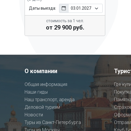
Даты выезда:
стоимость за 1 чел.
от 29 900 руб.
О компании
Турис
Общая информация
Где куп
Наши гиды
Покупка
Наш транспорт, аренда
Памятка
Деловой туризм
Страхо
Новости
Оформл
Туры из Санкт-Петербурга
Отправл
Туры из Москвы
Клуб Бо