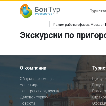
Туриста
Режим работы офисов: Москва -
Экскурсии по пригор
О компании
Турис
Общая информация
Где куп
Наши гиды
Покупка
Наш транспорт, аренда
Памятка
Деловой туризм
Страхо
Новости
Оформл