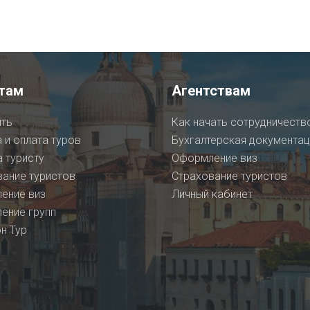
там
Агентствам
ить
Как начать сотрудничеств
 и оплата туров
Бухгалтерская документац
 туристу
Оформление виз
вание туристов
Страхование туристов
ение виз
Личный кабинет
ение групп
н Тур