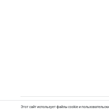
О компании
Турис
Общая информация
Где куп
Наши гиды
Покупка
Наш транспорт, аренда
Памятка
Деловой туризм
Страхо
Новости
Оформл
Туры из Санкт-Петербурга
Отправл
Туры из Москвы
Клуб Бо
Туры из Твери
Экскурсии по Санкт-Петербургу
Реестровы
Этот сайт использует файлы cookie и пользовательск