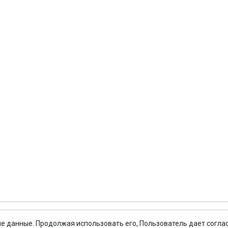
там
Агентствам
ить
Как начать сотрудничеств
 и оплата туров
Бухгалтерская документац
 туристу
Оформление виз
вание туристов
Страхование туристов
ение виз
Личный кабинет
ение групп
н Тур
й номер в едином федеральном реестре туроператоров:
Р
ие данные. Продолжая использовать его, Пользователь дает согла