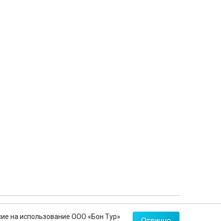
Контакты
о
+7 (812) 635-30-65
ия
+7 (812) 602-63-23
+7 (495) 775-85-62
Мы в соц.сетях
Карта сайта
Политика конфиденциальности
ТО 008483
сие на использование ООО «Бон Тур»
Отлично