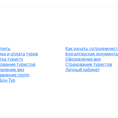
истам
Агентствам
упить
Как начать сотрудничес
ка и оплата туров
Бухгалтерская документ
тка туристу
Оформление виз
хование туристов
Страхование туристов
мление виз
Личный кабинет
авление групп
Бон Тур