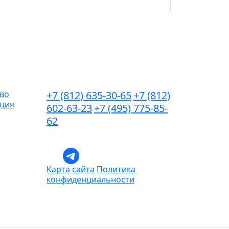
Контакты
тво
+7 (812) 635-30-65
+7 (812)
ация
602-63-23
+7 (495) 775-85-
62
Мы в соц.сетях
Карта сайта
Политика
конфиденциальности