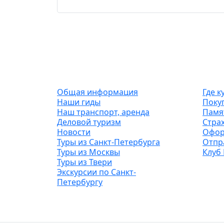
О компании
Тур
Общая информация
Где к
Наши гиды
Покуп
Наш транспорт, аренда
Памя
Деловой туризм
Стра
Новости
Офор
Туры из Санкт-Петербурга
Отпр
Туры из Москвы
Клуб 
Туры из Твери
Экскурсии по Санкт-
Петербургу