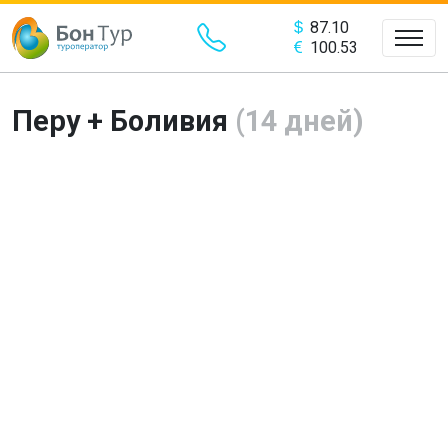
87.10
100.53
Перу + Боливия
(14 дней)
Предыдущий
Сле