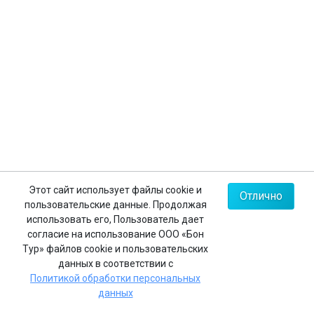
Контакты
+7 (812) 635-30-65
+7 (812) 602-63-23
+7 (495) 775-85-62
Мы в соц.сетях
Карта сайта
Этот сайт использует файлы cookie и
Отлично
пользовательские данные. Продолжая
Политика конфиденциальности
использовать его, Пользователь дает
согласие на использование ООО «Бон
Тур» файлов cookie и пользовательских
данных в соответствии с
Реестровый номер в едином федеральном реестре
Политикой обработки персональных
туроператоров:
РТО 008483
данных
© 2026 ООО «Бон Тур»
.