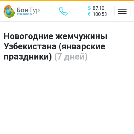
87.10
100.53
Новогодние жемчужины
Узбекистана (январские
праздники)
(7 дней)
Предыдущий
Сле