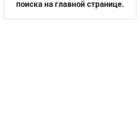
поиска на главной странице.
О компании
Общая информация
Наши гиды
Наш транспорт, аренда
Деловой туризм
Новости
Туры из Санкт-Петербурга
Туры из Москвы
Туры из Твери
Экскурсии по Санкт-Петербургу