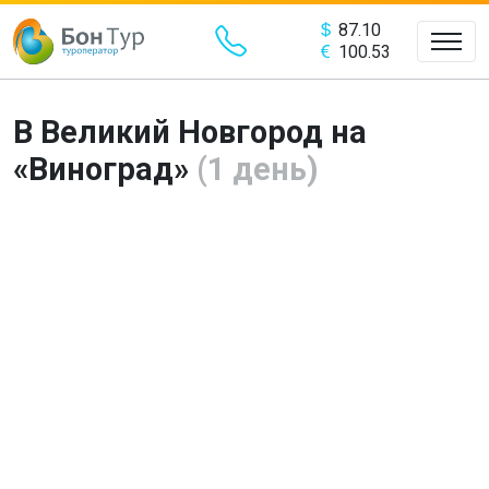
87.10
100.53
В Великий Новгород на
«Виноград»
(1 день)
Предыдущий
Сле