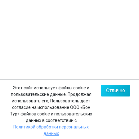
Контакты
+7 (812) 635-30-65
+7 (812) 602-63-23
+7 (495) 775-85-62
Мы в соц.сетях
Карта сайта
Этот сайт использует файлы cookie и
Отлично
пользовательские данные. Продолжая
Политика конфиденциальности
использовать его, Пользователь дает
согласие на использование ООО «Бон
Тур» файлов cookie и пользовательских
данных в соответствии с
Реестровый номер в едином федеральном реестре
Политикой обработки персональных
туроператоров:
РТО 008483
данных
© 2026 ООО «Бон Тур»