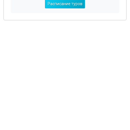
Расписание туров
О компании
Общая информация
Наши гиды
Наш транспорт, аренда
Деловой туризм
Новости
Туры из Санкт-Петербурга
Туры из Москвы
Туры из Твери
Экскурсии по Санкт-Петербургу