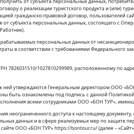
получить от субъекта персональных данных, потребите
овору о реализации туристского продукта и (или) турис
ацией гражданско-правовой договор, пользователей са
кже от субъекта персональных данных, состоящего с Опе
Работник).
брабатываемых персональных данных от несанкциониро
траты в соответствии с требованиями Федерального за
Н 7826031510/1027810299989, расположенному по адресу 
 к ней утверждаются Генеральным директором ООО «БОН 
ны быть ознакомлены под подпись с данной Политикой
 исполнения всеми сотрудниками ООО «БОН ТУР», имею
чения неограниченного доступа к настоящему документ
льных данных и в сфере реализуемых мер по защите пе
йте ООО «БОН ТУР» https://bontour.ru/ (далее – «Сайт»