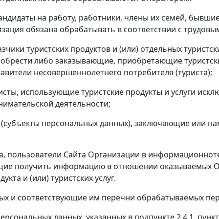
андидаты на работу, работники, члены их семей, бывшие
ация обязана обрабатывать в соответствии с трудовы
азчики туристских продуктов и (или) отдельных туристск
обрести либо заказывающие, приобретающие туристски
ставители несовершеннолетнего потребителя (туриста);
исты, использующие туристские продукты и услуги искл
нимательской деятельности;
 (субъекты персональных данных), заключающие или н
а, пользователи Сайта Организации в информационно­
ющие получить информацию в отношении оказываемых О
укта и (или) туристских услуг.
ных и соответствующие им перечни обрабатываемых пе
ерсональных данных, указанных в подпункте 2.4.1. пунк