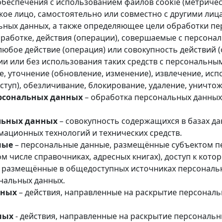
беспечения с использованием файлов cookie (метричес
ое лицо, самостоятельно или совместно с другими лиц
ных данных, а также определяющее цели обработки пе
работке, действия (операции), совершаемые с персона
любое действие (операция) или совокупность действий 
и или без использования таких средств с персональным
, уточнение (обновление, изменение), извлечение, исп
оступ), обезличивание, блокирование, удаление, уничт
рсональных данных
– обработка персональных данных
льных данных
– совокупность содержащихся в базах д
ационных технологий и технических средств.
ные
– персональные данные, размещённые субъектом п
ом числе справочниках, адресных книгах), доступ к ко
е, размещённые в общедоступных источниках персональ
нальных данных.
нных
– действия, направленные на раскрытие персонал
ных
- действия, направленные на раскрытие персональ