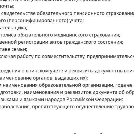
почты;
м свидетельстве обязательного пенсионного страхован
го (персонифицированного) учета;
лательщика;
 полиса обязательного медицинского страхования;
твенной регистрации актов гражданского состояния;
таве семьи;
включая работу по совместительству, предпринимательс
сведения о воинском учете и реквизиты документов воин
наименование органов, выдавших их);
ем наименования образовательной организации, года ее
одготовки, наименования и реквизитов документа об об
языками и языками народов Российской Федерации;
и заболевания, препятствующего осуществлению трудово