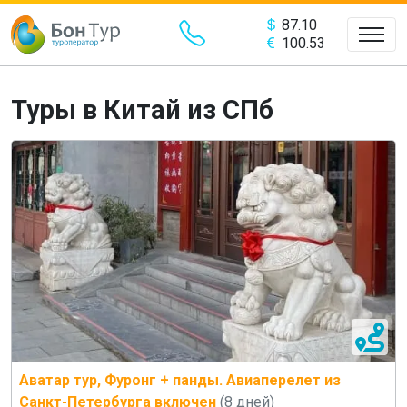
87.10
100.53
Туры в Китай из СПб
Аватар тур, Фуронг + панды. Авиаперелет из
Санкт-Петербурга включен
(8 дней)