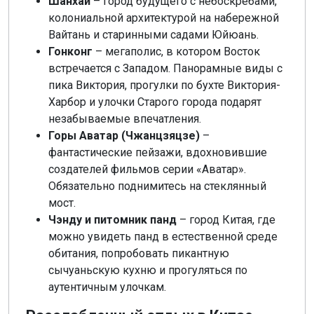
Шанхай
– город будущего с небоскребами,
колониальной архитектурой на набережной
Вайтань и старинными садами Юйюань.
Гонконг
– мегаполис, в котором Восток
встречается с Западом. Панорамные виды с
пика Виктория, прогулки по бухте Виктория-
Харбор и улочки Старого города подарят
незабываемые впечатления.
Горы Аватар (Чжанцзяцзе)
–
фантастические пейзажи, вдохновившие
создателей фильмов серии «Аватар».
Обязательно поднимитесь на стеклянный
мост.
Чэнду и питомник панд
– город Китая, где
можно увидеть панд в естественной среде
обитания, попробовать пикантную
сычуаньскую кухню и прогуляться по
аутентичным улочкам.