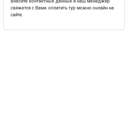
Внесите контактные данные и наш менеджер
свяжется с Вами. оплатить тур можно онлайн на
сайте.
О компании
Общая информация
Наши гиды
Наш транспорт, аренда
Деловой туризм
Новости
Туры из Санкт-Петербурга
Туры из Москвы
Туры из Твери