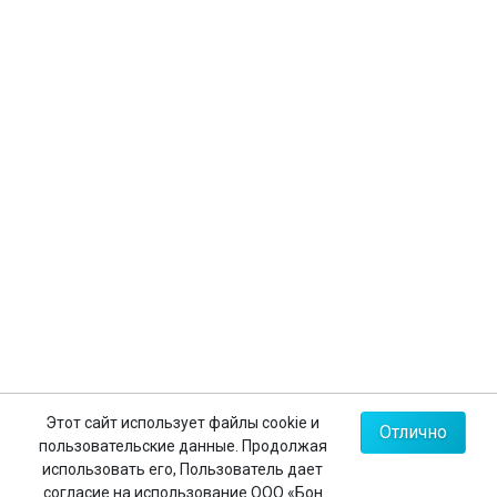
Оформление виз
Страхование туристов
Личный кабинет
Контакты
+7 (812) 635-30-65
+7 (812) 602-63-23
+7 (495) 775-85-62
Мы в соц.сетях
Карта сайта
Этот сайт использует файлы cookie и
Отлично
пользовательские данные. Продолжая
Политика конфиденциальности
использовать его, Пользователь дает
согласие на использование ООО «Бон