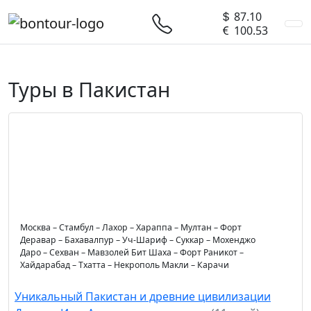
87.10
100.53
Туры в Пакистан
Москва – Стамбул – Лахор – Хараппа – Мултан – Форт
Деравар – Бахавалпур – Уч-Шариф – Суккар – Мохенджо
Даро – Сехван – Мавзолей Бит Шаха – Форт Раникот –
Хайдарабад – Тхатта – Некрополь Макли – Карачи
Уникальный Пакистан и древние цивилизации