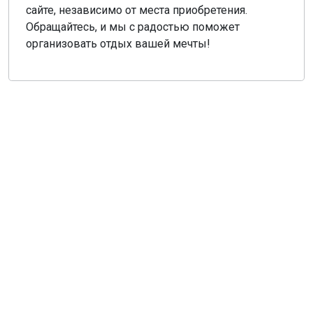
сайте, независимо от места приобретения.
Обращайтесь, и мы с радостью поможет
организовать отдых вашей мечты!
О компании
Общая информация
Наши гиды
Наш транспорт, аренда
Деловой туризм
Новости
Туры из Санкт-Петербурга
Туры из Москвы
Туры из Твери