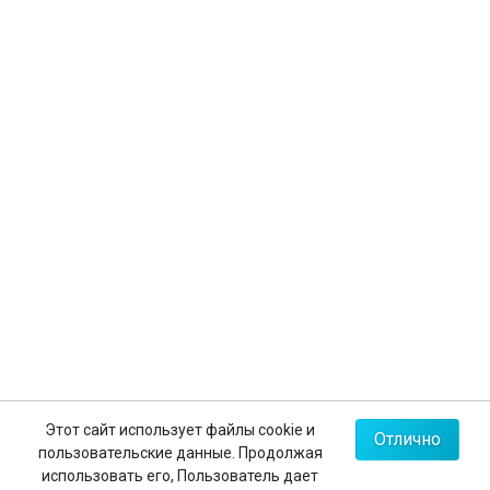
Оформление виз
Страхование туристов
Личный кабинет
Контакты
+7 (812) 635-30-65
+7 (812) 602-63-23
+7 (495) 775-85-62
Мы в соц.сетях
Карта сайта
Этот сайт использует файлы cookie и
Отлично
пользовательские данные. Продолжая
Политика конфиденциальности
использовать его, Пользователь дает