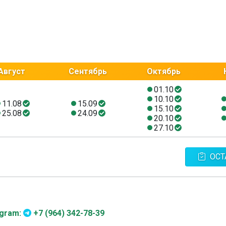
Август
Сентябрь
Октябрь
01.10
10.10
11.08
15.09
15.10
25.08
24.09
20.10
27.10
ОСТ
egram:
+7 (964) 342-78-39