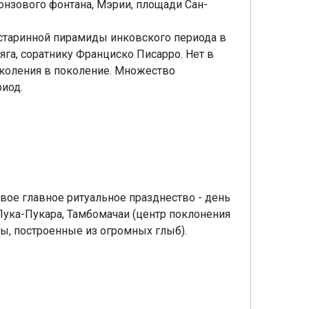
онзового фонтана, Мэрии, площади Сан-
 старинной пирамиды инковского периода в
га, соратнику Франциско Писарро. Нет в
поколения в поколение. Множество
риод.
вое главное ритуальное празднество - день
Пука-Пукара, Тамбомачаи (центр поклонения
лы, построенные из огромных глыб).