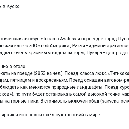
 в Куско.
стический автобус «Turismo Avalos» и переезд в город Пуно
инская капелла Южной Америки:, Ракчи - административное
адка с очень красивым видом на горы; Пукара - центр одн
ние в отеле.
ть на поезде (285$ на чел.). Поезд класса люкс «Титикак
редам, пятницам и воскресеньям. Поезд оснащен вагоном-
аблюдать как меняются природные ландшафты. Поезд курс
ов»), по пути будет остановка в самой высокой точке марш
на горные пики. В стоимость включен обед (закуска, осн
 ярких и интересных ж/д путешествий в мире.