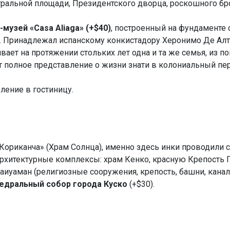
тральной площади, Президентского дворца, роскошного бр
узей «Casa Aliaga» (+$40)
, построенный на фундаменте
. Принадлежал испанскому конкистадору Херонимо Де Алтя
вает на протяжении стольких лет одна и та же семья, из 
ет полное представление о жизни знати в колониальный пе
еление в гостиницу.
ориканча» (Храм Солнцa), именно здесь инки проводили с
архитектурные комплексы: храм Кенко, красную Крепость 
аиуаман (религиозные сооружения, крепость, башни, кана
едральный собор города Куско
(+$30).