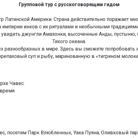
Групповой тур с русскоговорящим гидом
нтр Латинской Америки. Страна действительно поражает м
ра империи инков с их ритуалами и необычными традициями
о увидеть джунгли Амазонки, высоченные Анды, пустыню, 
Тихого океана.
мых разнообразных в мире. Здесь вы сможете попробовать 
ерепаховый суп и рыбу, маринованную в «тигрином молоке
орхе Чавес.
 время.
с, посетим Парк Влюбленных, Уака Пуяна, Оливковый парк