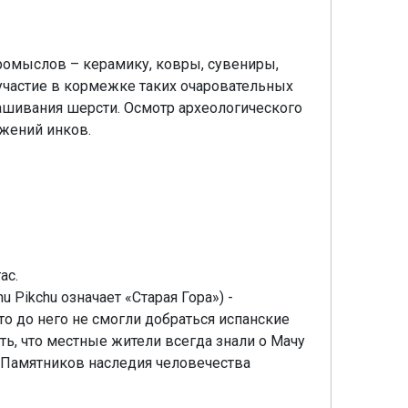
ромыслов – керамику, ковры, сувениры,
участие в кормежке таких очаровательных
рашивания шерсти. Осмотр археологического
жений инков.
ас.
 Pikchu означает «Старая Гора») -
то до него не смогли добраться испанские
ть, что местные жители всегда знали о Мачу
к Памятников наследия человечества