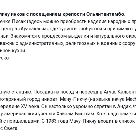
лину инков с посещением крепости Ольянтаитамбо.
чке Писак (здесь можно приобрести изделия народных п
О центра «Ауанаканча» где туристы любуются и принимают 
уньи. Знакомятся с процессом выделки и натурального ок
 важных административных, религиозных и военных соору
ьной кухни.
ско.
ную станцию. Посадка на поезд и переезд в Агуас Кальент
потерянный город инков». Мачу-Пикчу (на языке кечуа Machu
редине XV века. Он настолько укромно спрятан в Андах, ч
ду американский ученый Хайрaм Бингхaм. Хотя надо замети
й с пришельцами. С 1983 года Мачу-Пикчу входит в списо
с Света.