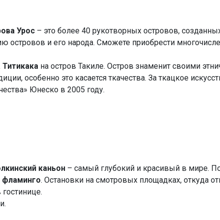
рова Урос
– это более 40 рукотворных островов, созданных
рию островов и его народа. Сможете приобрести многочисл
 Титикака
на остров Такиле. Остров знаменит своими этн
диции, особенно это касается ткачества. За ткацкое иску
чества» Юнеско в 2005 году.
лкинский каньон
– самый глубокий и красивый в мире. П
 фламинго
. Остановки на смотровых площадках, откуда о
 гостинице.
и.