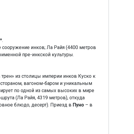
*.
 сооружение инков; Ла Райя (4400 метров
оименной пре-инкской культуры.
а трен» из столицы империи инков Куско к
рестораном, вагоном-баром и уникальным
ирует по одной из самых высоких в мире
рута (Ла Райя, 4319 метров), откуда
овное блюдо, десерт). Приезд в
Пуно
– в