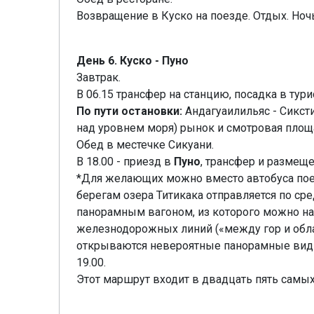
Возвращение в Куско на поезде. Отдых. Ночь
День 6. Куско - Пуно
Завтрак.
В 06.15 трансфер на станцию, посадка в тури
По пути остановки:
Андагуаилильяс - Сикст
над уровнем моря) рынок и смотровая площ
Oбед в местечке Сикуани.
B 18.00 - приезд в
Пуно
, трансфер и размеще
*Для желающих можно вместо автобуса поеха
берегам озера Титикака отправляется по с
панорамным вагоном, из которого можно н
железнодорожных линий («между гор и облак
открываются невероятные панорамные виды 
19.00.
Этот маршрут входит в двадцать пять самых