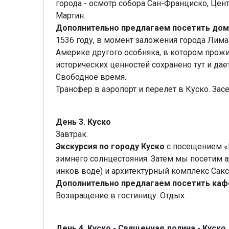
города - осмотр собора Сан-Франциско, Цен
Мартин.
Дополнительно предлагаем посетить дом-м
1536 году, в момент заложения города Лима
Америке другого особняка, в котором прожи
исторических ценностей сохранено тут и да
Свободное время.
Трансфер в аэропорт и перелет в Куско. Зас
День 3. Куско
Завтрак.
Экскурсия по городу Куско
c посещением «К
зимнего солнцестояния. Затем мы посетим 
инков воде) и архитектурный комплекс Сакс
Дополнительно предлагаем посетить каф
Возвращение в гостиницу. Отдых.
День 4. Куско - Священная долина - Куско