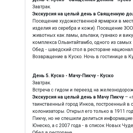
Завтрак.
Экскурсия на целый день в Священную до
Посещение художественной ярмарки в месте
изделия из серебра и кожи). Посещение ЗО
животных как ламы, альпаки, гуанако и вик
комплекса Ольантайтамбо, одного из самых
Обед - шведский стол в ресторане национал
Возвращение в Куско. Ночь в гостинице в Ку
День 5. Куско - Мачу-Пикчу - Куско
Завтрак.
Встреча с гидом и переезд на железнодорож
Экскурсия на целый день в Мачу Пикчу
– «
таинственный город Инков, построенный в се
колонизаторы. Открыл его только в 1911 го
Пикчу, но не спешили делиться информацие
Юнеско, а с 2007 года - в список Новых Чуде
Oбед в ресторане.