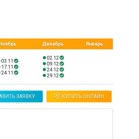
Ноябрь
Декабрь
Январь
02.12
03.11
09.12
17.11
24.12
24.11
29.12
АВИТЬ ЗАЯВКУ
КУПИТЬ ОНЛАЙН