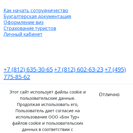
Как начать сотрудничество
Бухгалтерская документация
Оформление виз
Страхование туристов
Личный кабинет
Контакты
+7 (812) 635-30-65
+7 (812) 602-63-23
+7 (495)
775-85-62
Мы в соц.сетях
Этот сайт использует файлы cookie и
Отлично
пользовательские данные.
Карта сайта
Политика конфиденциальности
Продолжая использовать его,
Пользователь дает согласие на
использование ООО «Бон Тур»
файлов cookie и пользовательских
данных в соответствии с
Реестровый номер в едином федеральном реестре