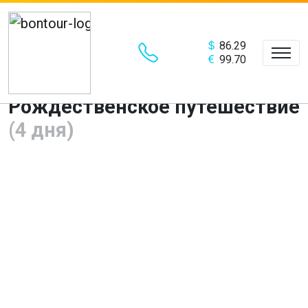
86.29
99.70
Столицы и Замки Беларуси –
Рождественское путешествие
(4 дня)
Предыдущий
Сле