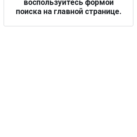
воспользуйтесь формой
поиска на главной странице.
О компании
Общая информация
Наши гиды
Наш транспорт, аренда
Деловой туризм
Новости
Туры из Санкт-Петербурга
Туры из Москвы
Туры из Твери
Экскурсии по Санкт-Петербургу