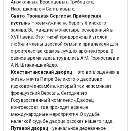
Апраксиных, Воронцовых, Трубецких,
Нарышкиных и Салтыковых.
Свято-Троицкая Сергиева Приморская
пустынь
– жемчужина на берегу Финского
залива. Вы увидите монастырь, основанный в
XVIII веке. Этот тихий придорожный уголок
любили члены царской семьи и привлекали для
строительства храмов лучших архитекторов. В
разное время здесь трудились А.М. Горностаев и
А.И. Штакеншнейдер.
Константиновский дворец
– это воплощенная в
жизнь мечта Петра Великого о дворцово-
парковом ансамбле, который так напоминает
французский Версаль. Сегодня это
Государственный комплекс «Дворец
конгрессов», где проходят важные
международные мероприятия. О судьбе
нелегкой судьбе дворца рассказ нашего гида.
Путевой дворец
- уникальное деревянное