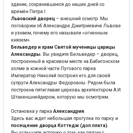
здание, сохранившееся до наших дней со
времён Петра I.
Львовский дворец
– внешний осмотр. Мы
поговорим об Александре Дмитриевиче Львове
и узнаем, почему его называли «огненным
князем».
Бельведер и храм Святой мученицы царицы
Александры.
Вы увидите Бельведер – дворец,
построенный в красивом месте на Бабигонском
холме в южной части Лугового парка.
Император Николай построил его для своей
супруги Александры Федоровны. Рядом была
построена пятиглавая церковь архитектором А.И.
Штакеншнейдером, которую мы осмотрим.
Остановка у парка
Александрия
.
Здесь вас ждет небольшая прогулка по парку и
посещение дворца Коттедж (доп.плата).
Вы услышите историю о том, как рядом с