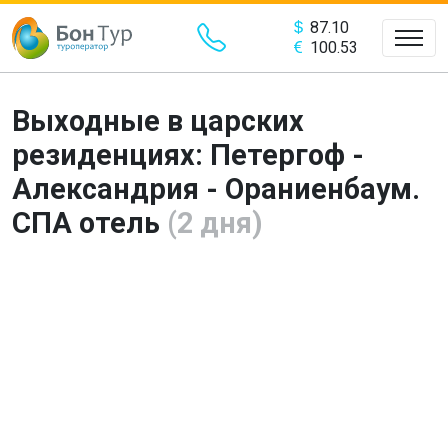
87.10
100.53
Выходные в царских
резиденциях: Петергоф -
Александрия - Ораниенбаум.
СПА отель
(2 дня)
Предыдущий
Сле