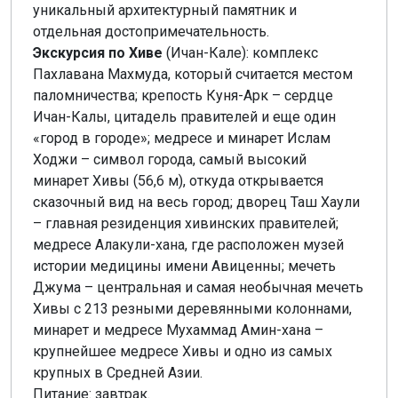
уникальный архитектурный памятник и
отдельная достопримечательность.
Экскурсия по Хиве
(Ичан-Кале): комплекс
Пахлавана Махмуда, который считается местом
паломничества; крепость Куня-Арк – сердце
Ичан-Калы, цитадель правителей и еще один
«город в городе»; медресе и минарет Ислам
Ходжи – символ города, самый высокий
минарет Хивы (56,6 м), откуда открывается
сказочный вид на весь город; дворец Таш Хаули
– главная резиденция хивинских правителей;
медресе Алакули-хана, где расположен музей
истории медицины имени Авиценны; мечеть
Джума – центральная и самая необычная мечеть
Хивы с 213 резными деревянными колоннами,
минарет и медресе Мухаммад Амин-хана –
крупнейшее медресе Хивы и одно из самых
крупных в Средней Азии.
Питание: завтрак.