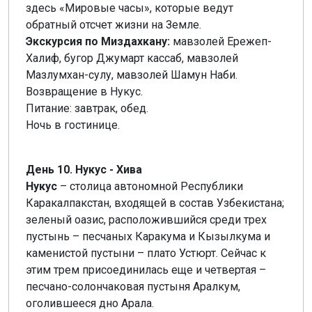
здесь «Мировые часы», которые ведут
обратный отсчет жизни на Земле.
Экскурсия по Миздахкану:
мавзолей Ережеп-
Халиф, бугор Джумарт кассаб, мавзолей
Мазлумхан-сулу, мавзолей Шамун Наби.
Возвращение в Нукус.
Питание: завтрак, обед.
Ночь в гостинице.
День 10. Нукус - Хива
Нукус
– столица автономной Республики
Каракалпакстан, входящей в состав Узбекистана;
зеленый оазис, расположившийся среди трех
пустынь – песчаных Каракума и Кызылкума и
каменистой пустыни – плато Устюрт. Сейчас к
этим трем присоединилась еще и четвертая –
песчано-солончаковая пустыня Аралкум,
оголившееся дно Арала.