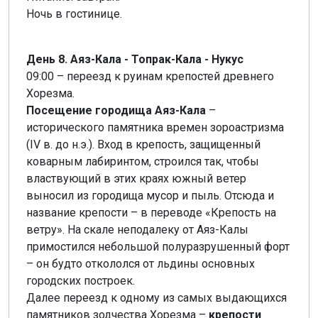
Ночь в гостинице.
День 8. Аяз-Кала - Топрак-Кала - Нукус
09:00 – переезд к руинам крепостей древнего
Хорезма.
Посещение городища Аяз-Кала
–
исторического памятника времен зороастризма
(IV в. до н.э.). Вход в крепость, защищенный
коварным лабиринтом, строился так, чтобы
властвующий в этих краях южный ветер
выносил из городища мусор и пыль. Отсюда и
название крепости – в переводе «Крепость на
ветру». На скале неподалеку от Аяз-Калы
примостился небольшой полуразрушенный форт
– он будто откололся от льдины основных
городских построек.
Далее переезд к одному из самых выдающихся
памятников зодчества Хорезма –
крепости