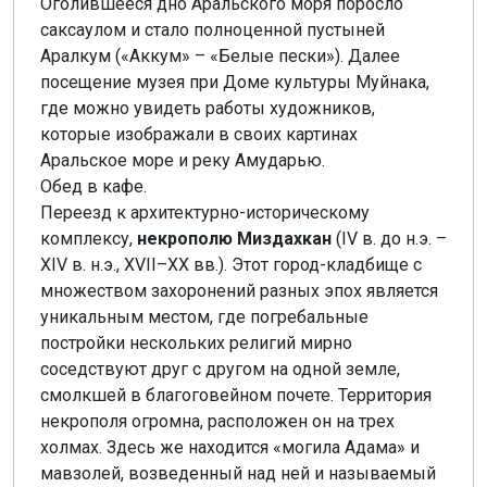
Оголившееся дно Аральского моря поросло
саксаулом и стало полноценной пустыней
Аралкум («Аккум» – «Белые пески»). Далее
посещение музея при Доме культуры Муйнака,
где можно увидеть работы художников,
которые изображали в своих картинах
Аральское море и реку Амударью.
Обед в кафе.
Переезд к архитектурно-историческому
комплексу,
некрополю Миздахкан
(IV в. до н.э. –
XIV в. н.э., XVII–XX вв.). Этот город-кладбище с
множеством захоронений разных эпох является
уникальным местом, где погребальные
постройки нескольких религий мирно
соседствуют друг с другом на одной земле,
смолкшей в благоговейном почете. Территория
некрополя огромна, расположен он на трех
холмах. Здесь же находится «могила Адама» и
мавзолей, возведенный над ней и называемый