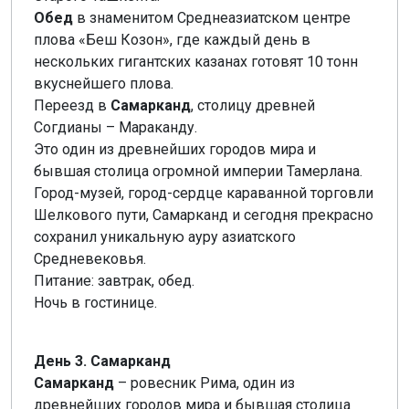
Обед
в знаменитом Среднеазиатском центре
плова «Беш Козон», где каждый день в
нескольких гигантских казанах готовят 10 тонн
вкуснейшего плова.
Переезд в
Самарканд
, столицу древней
Согдианы – Мараканду.
Это один из древнейших городов мира и
бывшая столица огромной империи Тамерлана.
Город-музей, город-сердце караванной торговли
Шелкового пути, Самарканд и сегодня прекрасно
сохранил уникальную ауру азиатского
Средневековья.
Питание: завтрак, обед.
Ночь в гостинице.
День 3. Самарканд
Самарканд
– ровесник Рима, один из
древнейших городов мира и бывшая столица