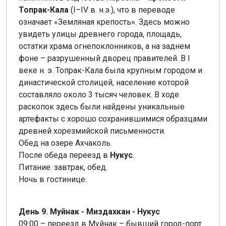
Топрак-Кала
(I–IV в. н.э.), что в переводе
означает «Земляная крепость». Здесь можно
увидеть улицы древнего города, площадь,
остатки храма огнепоклонников, а на заднем
фоне – разрушенный дворец правителей. В I
веке н. э. Топрак-Кала была крупным городом и
династической столицей, население которой
составляло около 3 тысяч человек. В ходе
раскопок здесь были найдены уникальные
артефакты с хорошо сохранившимися образцами
древней хорезмийской письменности.
Обед на озере Ахчаколь.
После обеда переезд в
Нукус
.
Питание: завтрак, обед.
Ночь в гостинице.
День 9. Муйнак - Миздахкан - Нукус
09:00 – переезд в Муйнак – бывший город-порт