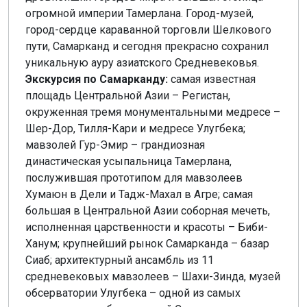
огромной империи Тамерлана. Город-музей,
город-сердце караванной торговли Шелкового
пути, Самарканд и сегодня прекрасно сохранил
уникальную ауру азиатского Средневековья.
Экскурсия по Самарканду:
самая известная
площадь Центральной Азии – Регистан,
окруженная тремя монументальными медресе –
Шер-Дор, Тилля-Кари и медресе Улугбека;
мавзолей Гур-Эмир – грандиозная
династическая усыпальница Тамерлана,
послужившая прототипом для мавзолеев
Хумаюн в Дели и Тадж-Махал в Агре; самая
большая в Центральной Азии соборная мечеть,
исполненная царственности и красоты – Биби-
Ханум; крупнейший рынок Самарканда – базар
Сиаб; архитектурный ансамбль из 11
средневековых мавзолеев – Шахи-Зинда, музей
обсерватории Улугбека – одной из самых