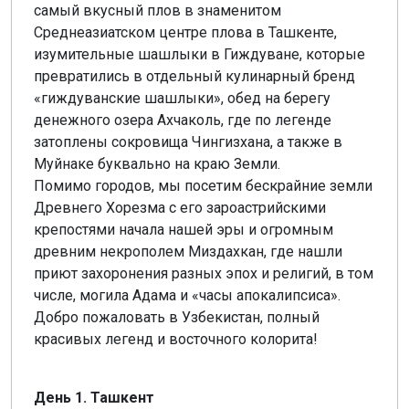
самый вкусный плов в знаменитом
Среднеазиатском центре плова в Ташкенте,
изумительные шашлыки в Гиждуване, которые
превратились в отдельный кулинарный бренд
«гиждуванские шашлыки», обед на берегу
денежного озера Ахчаколь, где по легенде
затоплены сокровища Чингизхана, а также в
Муйнаке буквально на краю Земли.
Помимо городов, мы посетим бескрайние земли
Древнего Хорезма с его зароастрийскими
крепостями начала нашей эры и огромным
древним некрополем Миздахкан, где нашли
приют захоронения разных эпох и религий, в том
числе, могила Адама и «часы апокалипсиса».
Добро пожаловать в Узбекистан, полный
красивых легенд и восточного колорита!
День 1. Ташкент