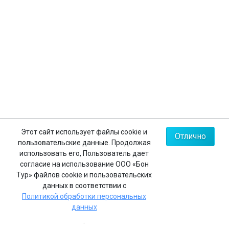
Контакты
+7 (812) 635-30-65
+7 (812) 602-63-23
+7 (495) 775-85-62
Мы в соц.сетях
Карта сайта
Этот сайт использует файлы cookie и
Отлично
пользовательские данные. Продолжая
Политика конфиденциальности
использовать его, Пользователь дает
согласие на использование ООО «Бон
Тур» файлов cookie и пользовательских
данных в соответствии с
Реестровый номер в едином федеральном реестре
Политикой обработки персональных
туроператоров:
РТО 008483
данных
© 2026 ООО «Бон Тур»
.