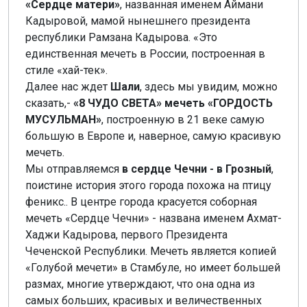
«Сердце матери»
, названная именем Аймани
Кадыровой, мамой нынешнего президента
республики Рамзана Кадырова. «Это
единственная мечеть в России, построенная в
стиле «хай-тек».
Далее нас ждет
Шали
, здесь мы увидим, можно
сказать,-
«8 ЧУДО СВЕТА» мечеть «ГОРДОСТЬ
МУСУЛЬМАН»
, построенную в 21 веке самую
большую в Европе и, наверное, самую красивую
мечеть.
Мы отправляемся
в сердце Чечни - в Грозный
,
поистине история этого города похожа на птицу
феникс.. В центре города красуется соборная
мечеть «Сердце Чечни» - названа именем Ахмат-
Хаджи Кадырова, первого Президента
Чеченской Республики. Мечеть является копией
«Голубой мечети» в Стамбуле, но имеет большей
размах, многие утверждают, что она одна из
самых больших, красивых и величественных