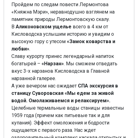
Пройдем по следам повести Лермонтова
«Княжна Мэри», неравнодушно взглянем на
памятник природы Лермонтовскую скалу.
В
Аликоновском ущелье
всего в 4 км от
Кисловодска услышим историю и увидим о
высокую гору с утесом
«Замок коварства и
любви»
.
Славу курорту принес легендарный напиток
богатырей –
«Нарзан»
. Мы сможем отведать
вкус 3-х нарзанов Кисловодска в Главной
нарзанной галерее.
А уже вечером нас ожидает
СПА экскурсия в
станицу Суворовская «Мы едем за живой
водой. Омолаживаемся и релаксируем».
Целебные термальные воды станицы известны
1959 года (причем как питьевые так и для
купания). Эффект омоложения и бодрости
ощущается с первого раза. Нас ждет
оздоровительный комплекс каскада открытых и