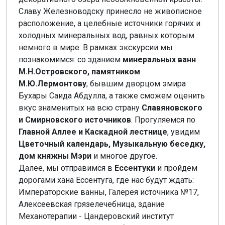
Славу Железноводску принесло не живописное
расположение, а целебные источники горячих и
холодных минеральных вод, равных которым
немного в мире. В рамках экскурсии мы
познакомимся: со зданием
минеральных ванн
М.Н.Островского, памятником
М.Ю.Лермонтову
, бывшим дворцом эмира
Бухары Саида Абдулла, а также сможем оценить
вкус знаменитых на всю страну
Славяновского
и Смирновского источников
. Прогуляемся по
Главной Аллее и Каскадной лестнице
, увидим
Цветочный календарь, Музыкальную беседку,
дом княжны Мэри
и многое другое.
Далее, мы отправимся в
Ессентуки
и пройдем
дорогами хана Ессентуга, где нас будут ждать:
Императорские ванны, Галерея источника №17,
Алексеевская грязелечебница, здание
Механотерапии - Цандеровский институт