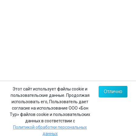
Контакты
+7 (812) 635-30-65
+7 (812) 602-63-23
+7 (495) 775-85-62
Мы в соц.сетях
Карта сайта
Этот сайт использует файлы cookie и
Отлично
пользовательские данные. Продолжая
Политика конфиденциальности
использовать его, Пользователь дает
согласие на использование ООО «Бон
Тур» файлов cookie и пользовательских
данных в соответствии с
Реестровый номер в едином федеральном реестре
Политикой обработки персональных
туроператоров:
РТО 008483
данных