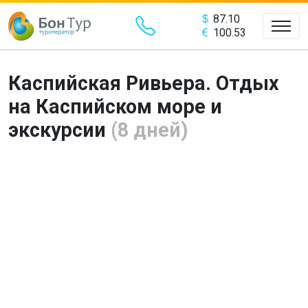
87.10
100.53
Каспийская Ривьера. Отдых
на Каспийском море и
экскурсии
(8 дней)
Предыдущий
Сле