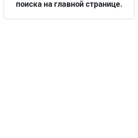
поиска на главной странице.
О компании
Общая информация
Наши гиды
Наш транспорт, аренда
Деловой туризм
Новости
Туры из Санкт-Петербурга
Туры из Москвы
Туры из Твери
Экскурсии по Санкт-Петербургу