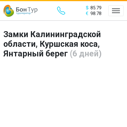
85.79
98.78
Замки Калининградской
области, Куршская коса,
Янтарный берег
(6 дней)
Предыдущий
Сле