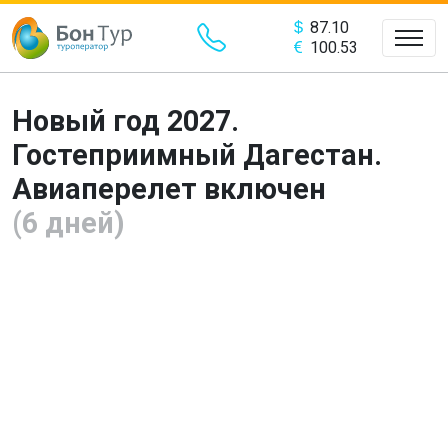
87.10
100.53
Новый год 2027.
Гостеприимный Дагестан.
Авиаперелет включен
(6 дней)
Предыдущий
Сле