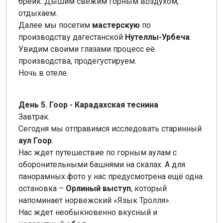
брейк. Дышим свежим горным воздухом,
отдыхаем.
Далее мы посетим
мастерскую
по
производству дагестанской
Нутеллы-Урбеча
.
Увидим своими глазами процесс её
производства, продегустируем.
Ночь в отеле.
День 5. Гоор - Карадахская теснина
Завтрак.
Сегодня мы отправимся исследовать старинный
аул Гоор
.
Нас ждет путешествие по горным аулам с
оборонительными башнями на скалах. А для
панорамных фото у нас предусмотрена ещё одна
остановка –
Орлиный выступ
, который
напоминает норвежский «Язык Тролля».
Нас ждет необыкновенно вкусный и