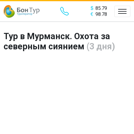
85.79
98.78
Тур в Мурманск. Охота за
северным сиянием
(3 дня)
Предыдущий
Сле