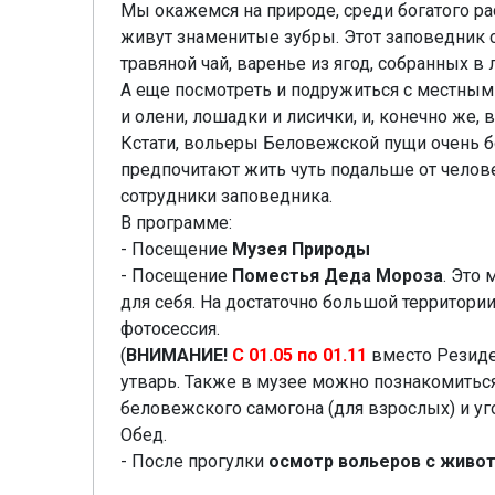
Мы окажемся на природе, среди богатого ра
живут знаменитые зубры. Этот заповедник 
травяной чай, варенье из ягод, собранных 
А еще посмотреть и подружиться с местными
и олени, лошадки и лисички, и, конечно же
Кстати, вольеры Беловежской пущи очень б
предпочитают жить чуть подальше от челове
сотрудники заповедника.
В программе:
- Посещение
Музея Природы
- Посещение
Поместья Деда Мороза
. Это
для себя. На достаточно большой территории
фотосессия.
(
ВНИМАНИЕ!
С 01.05 по 01.11
вместо Резид
утварь. Также в музее можно познакомитьс
беловежского самогона (для взрослых) и уг
Обед.
- После прогулки
осмотр вольеров с живо