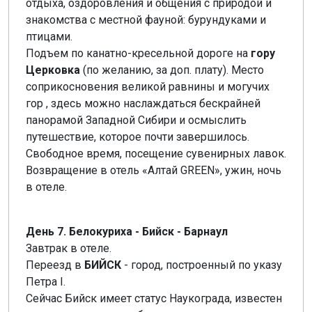
отдыха, оздоровления и общения с природой и
знакомства с местной фауной: бурундуками и
птицами.
Подъем по канатно-кресельной дороге на
гору
Церковка
(по желанию, за доп. плату). Место
соприкосновения великой равнины и могучих
гор , здесь можно наслаждаться бескрайней
панорамой Западной Сибири и осмыслить
путешествие, которое почти завершилось.
Свободное время, посещение сувенирных лавок.
Возвращение в отель «Алтай GREEN», ужин, ночь
в отеле.
День 7. Белокуриха - Бийск - Барнаул
Завтрак в отеле.
Переезд в
БИЙСК
- город, построенный по указу
Петра I.
Сейчас Бийск имеет статус Наукограда, известен