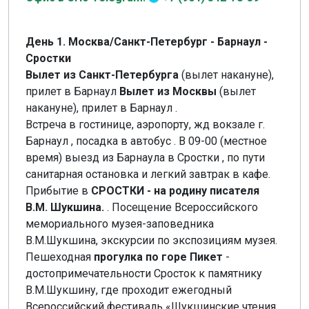
День 1. Москва/Санкт-Петербург - Барнаул -
Сростки
Вылет из Санкт-Петербурга
(вылет накануне),
прилет в Барнаул
Вылет из Москвы
(вылет
накануне), прилет в Барнаул .
Встреча в гостинице, аэропорту, жд вокзале г.
Барнаул , посадка в автобус . В 09-00 (местное
время) выезд из Барнаула в Сростки , по пути
санитарная остановка и легкий завтрак в кафе.
Прибытие в
СРОСТКИ - на родину писателя
В.М. Шукшина.
. Посещение Всероссийского
мемориального музея-заповедника
В.М.Шукшина, экскурсии по экспозициям музея.
Пешеходная
прогулка по горе Пикет
-
достопримечательности Сросток к памятнику
В.М.Шукшину, где проходит ежегодный
Всероссийский фестиваль «Шукшинские чтения