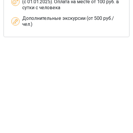
(с 01.01.2025). Оплата на месте от 100 руб. в
сутки с человека
Дополнительные экскурсии (от 500 руб./
чел.)
О компании
Общая информация
Наши гиды
Наш транспорт, аренда
Деловой туризм
Новости
Туры из Санкт-Петербурга
Туры из Москвы