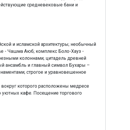
 действующие средневековые бани и
йской и исламской архитектуры; необычный
е - Чашма Аюб; комплекс Боло-Хауз -
 резными колоннами; цитадель древней
ный ансамбль и главный символ Бухары –
рнаментами; строгое и уравновешенное
, вокруг которого расположены медресе
о уютных кафе. Посещение торгового