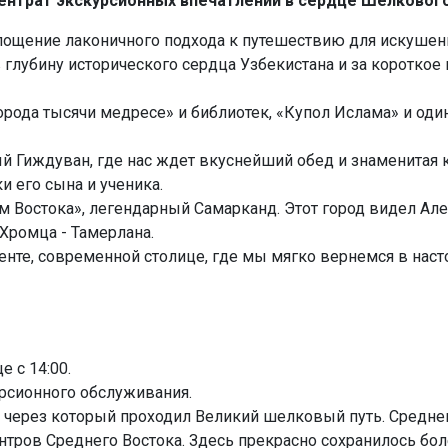
ентрат экскурсионных впечатлений в сердце Шелкового
лощение лаконичного подхода к путешествию для искушен
 глубину исторического сердца Узбекистана и за короткое
города тысячи медресе» и библиотек, «Купол Ислама» и од
 Гиждуван, где нас ждет вкуснейший обед и знаменитая к
и его сына и ученика.
Рим Востока», легендарный Самарканд. Этот город видел А
Хромца - Тамерлана.
те, современной столице, где мы мягко вернемся в наст
е с 14:00.
урсионного обслуживания.
 через который проходил Великий шелковый путь. Средне
нтров Среднего Востока. Здесь прекрасно сохранилось бол