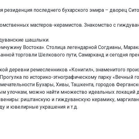
я резиденция последнего бухарского эмира – дворец Сито
омственных мастеров-керамистов. Знакомство с гиждуван
ждуванские шашлыки.
емчужину Востока». Столица легендарной Согдианы, Марака
ванной торговли Шелкового пути, Самарканд и сегодня пре
кой деревни ремесленников «Конигил», знаменитого прои
 Прогулка по историко-этнографическому парку «Вечный го
ечательности Бухары, Хивы, Ташкента, городов Ферганско
ым улочкам, можно найти множество идеальных локаций дл
вениры: риштанскую и гиждуванскую керамику, маргиланс
ду и ювелирные украшения и т.д.