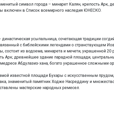
аменитый символ города – минарет Калян, крепость Арк,
ары включен в Список всемирного наследия ЮНЕСКО.
 династическая усыпальница, сочетающая традиции согди
вязанный с библейскими легендами о странствующем Иов
ы, состоит из водоема, минарета и мечети, украшенной 20
ость Арк; древнейшее здание парадной площади, централь
медресе Абдулазиз-хана, богато украшенное сложными о
самой известной площади Бухары с искусственным прудом
нака, знаменитый памятник Ходже Насреддину и множеств
дставлены мастерские народных ремесел.