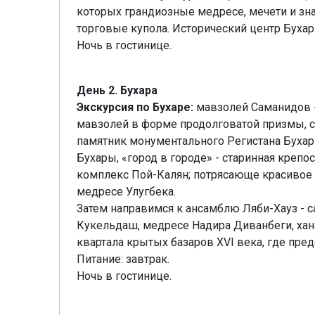
которых грандиозные медресе, мечети и зн
торговые купола. Исторический центр Бух
Ночь в гостинице.
День 2. Бухара
Экскурсия по Бухаре:
мавзолей Саманидов -
мавзолей в форме продолговатой призмы, с
памятник монументального Регистана Бухар
Бухары, «город в городе» - старинная креп
комплекс Пой-Калян; потрясающе красивое 
медресе Улугбека.
Затем направимся к ансамблю Ляби-Хауз - 
Кукельдаш, медресе Надира Диванбеги, ха
квартала крытых базаров XVI века, где пре
Питание: завтрак.
Ночь в гостинице.