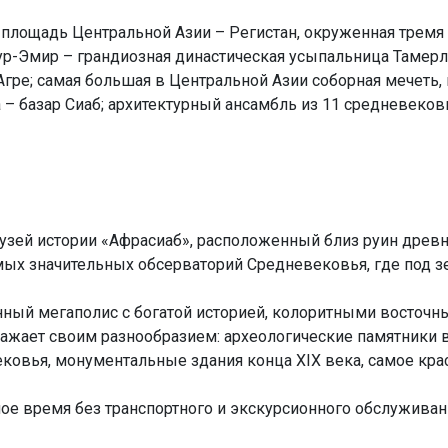
 площадь Центральной Азии – Регистан, окруженная трем
Гур-Эмир – грандиозная династическая усыпальница Тамер
ре; самая большая в Центральной Азии соборная мечеть, 
– базар Сиаб; архитектурный ансамбль из 11 средневеко
зей истории «Афрасиаб», расположенный близ руин древн
мых значительных обсерваторий Средневековья, где под з
ный мегаполис с богатой историей, колоритными восточ
ражает своим разнообразием: археологические памятники 
овья, монументальные здания конца XIX века, самое крас
ое время без транспортного и экскурсионного обслуживан