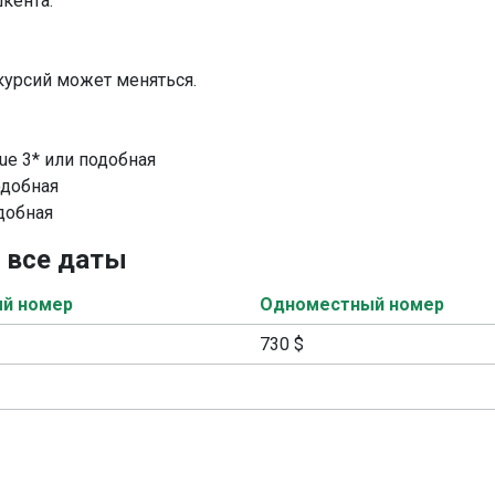
кента.
курсий может меняться.
ique 3* или подобная
подобная
одобная
, все даты
й номер
Одноместный номер
730 $