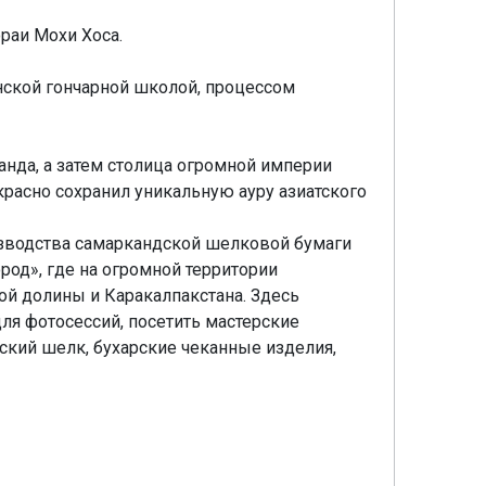
раи Мохи Хоса.
ской гончарной школой, процессом
нда, а затем столица огромной империи
красно сохранил уникальную ауру азиатского
зводства самаркандской шелковой бумаги
род», где на огромной территории
й долины и Каракалпакстана. Здесь
я фотосессий, посетить мастерские
кий шелк, бухарские чеканные изделия,