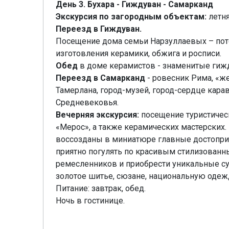
День 3. Бухара - Гиждуван - Самарканд
Экскурсия по загородным объектам:
летня
Переезд в Гиждуван.
Посещение дома семьи Нарзуллаевых – пот
изготовления керамики, обжига и росписи.
Обед
в доме керамистов - знаменитые ги
Переезд в Самарканд
- ровесник Рима, «ж
Тамерлана, город-музей, город-сердце кара
Средневековья.
Вечерняя экскурсия:
посещение туристичес
«Мерос», а также керамических мастерских.
воссозданы в миниатюре главные достоприм
приятно погулять по красивым стилизованн
ремесленников и приобрести уникальные су
золотое шитье, сюзане, национальную одеж
Питание: завтрак, обед.
Ночь в гостинице.