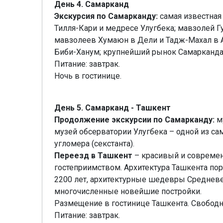
День 4. Самарканд
Экскурсия по Самарканду:
самая известная
Тилля-Кари и медресе Улугбека; мавзолей 
мавзолеев Хумаюн в Дели и Тадж-Махал в Аг
Биби-Ханум; крупнейший рынок Самарканда 
Питание: завтрак.
Ночь в гостинице.
День 5. Самарканд - Ташкент
Продолжение экскурсии по Самарканду:
му
музей обсерватории Улугбека – одной из са
угломера (секстанта).
Переезд в Ташкент
– красивый и современ
гостеприимством. Архитектура Ташкента по
2200 лет, архитектурные шедевры Средневек
многочисленные новейшие постройки.
Размещение в гостинице Ташкента. Свободн
Питание: завтрак.