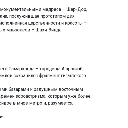
я монументальными медресе – Шер-Дор,
лана, послужившая прототипом для
исполненная царственности и красоты –
вых мавзолеев – Шахи-Зинда.
его Самарканда – городища Афрасиаб;
емлей сохранился фрагмент гигантского
ными базарами и радушным восточным
времен зороастризма, которым уже более
ивое в мире метро и, разумеется,
ия.