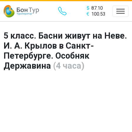
87.10
100.53
5 класс. Басни живут на Неве.
И. А. Крылов в Санкт-
Петербурге. Особняк
Державина
(4 часа)
Предыдущий
Сле