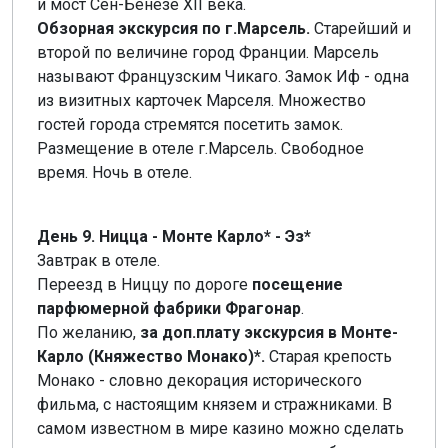
и мост Сен-Бенезе XII века.
Обзорная экскурсия по г.Марсель.
Старейший и
второй по величине город Франции. Марсель
называют Французским Чикаго. Замок Иф - одна
из визитных карточек Марселя. Множество
гостей города стремятся посетить замок.
Размещение в отеле г.Марсель. Свободное
время. Ночь в отеле.
День 9. Ницца - Монте Карло* - Эз*
Завтрак в отеле.
Переезд в Ниццу по дороге
посещение
парфюмерной фабрики Фрагонар
.
По желанию,
за доп.плату экскурсия в Монте-
Карло (Княжество Монако)*.
Старая крепость
Монако - словно декорация исторического
фильма, с настоящим князем и стражниками. В
самом известном в мире казино можно сделать