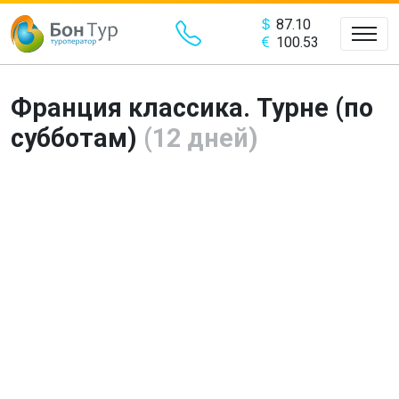
87.10
100.53
Франция классика. Турне (по
субботам)
(12 дней)
Предыдущий
Сле