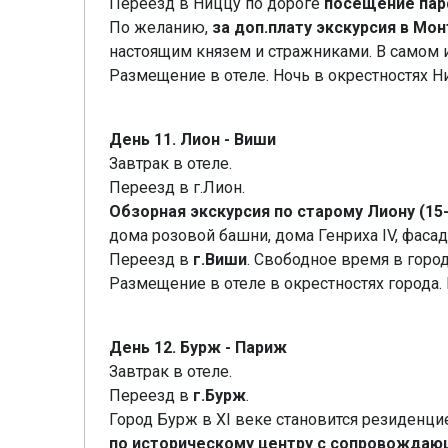
Переезд в Ниццу по дороге
посещение пар
По желанию,
за доп.плату экскурсия в Мо
настоящим князем и стражниками. В самом 
Размещение в отеле. Ночь в окрестностях Н
День 11. Лион - Виши
Завтрак в отеле.
Переезд в г.Лион.
Обзорная экскурсия по старому Лиону (15-1
дома розовой башни, дома Генриха IV, фасад
Переезд в
г.Виши
. Свободное время в город
Размещение в отеле в окрестностях города. 
День 12. Бурж - Париж
Завтрак в отеле.
Переезд в
г.Бурж
.
Город Бурж в XI веке становится резиденци
по историческому центру с сопровождаю