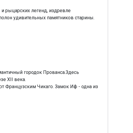
 и рыцарских легенд, издревле
 полон удивительных памятников старины.
античный городок Прованса.Здесь
е XII века.
т Французским Чикаго. Замок Иф - одна из