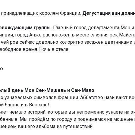
а принадлежащих королям Франции.
Дегустация вин долин
провождающим группы.
Главный город департамента Мен и 
нции, город Анже расположен в месте слияния рек Майен, Л
 чей ров сейчас довольно колоритно засажен цветниками 
вободное время. Ночь в отеле.
ло
целый день Мон Сен-Мишель и Сан-Мало.
ых узнаваемых символов Франции. Аббатство называют во
ой башне и в Версале!
вает немало историй, которые вы непременно узнаете на эк
обенные. Мы пройдём по городу и поднимемся на мощные г
рашением вашего альбома из путешествий.