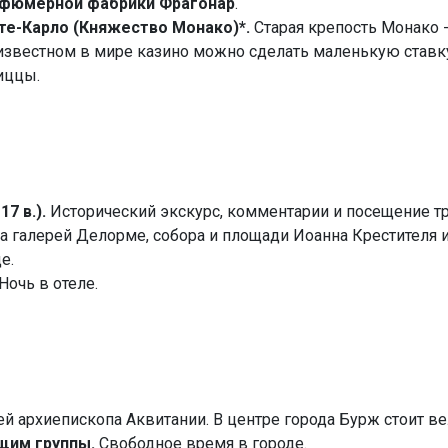
фюмерной фабрики Фрагонар
.
нте-Карло (Княжество Монако)*.
Старая крепость Монако -
известном в мире казино можно сделать маленькую ставк
иццы.
7 в.).
Исторический экскурс, комментарии и посещение тр
а галерей Делорме, собора и площади Иоанна Крестителя и
е.
Ночь в отеле.
ей архиепископа Аквитании. В центре города Бурж стоит в
щим группы.
Свободное время в городе.