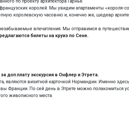
анного по проекту архитектора Гарнье.
французских королей. Мы увидим апартаменты «короля-сол
епную королевскую часовню и, конечно же, шедевр архит
незабываемые впечатления. Мы отправимся в путешествие 
редлагаются билеты на круиз по Сене.
,
за доп.плату экскурсия в Онфлер и Этрета.
а, являются визитной карточкой Нормандии. Именно здесь
евы Франции. По сей день в Этрете можно полакомиться 
ого живописного места.