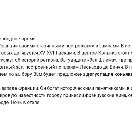
ободное время.
 Франции своими старинными постройками и замками. В ис
орых датируется XV-XVIII веками. В центре Коньяка стоит
скажут об истории региона, Вы увидите «Зал Шлема», где 
етный зал, построенный по планам Леонардо да Винчи. В п
атем по выбору Вам будет предложена
дегустация коньяк
а западе Франции. Он богат историческими памятниками, 
мировую известность городу принесли французские вина, од
де. Ночь в отеле.