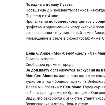
Поездка в долину Луары.
Посещение 2-х знаменитых замков, некогд
Переезд в
г.Анже.
Прогулка по историческому центру с со
графства и одноименной исторической прови
его посещения - внушительный замок Анже,
Размещение в отеле в окрестностях Анже. С
День 6. Анже - Мон-Сен-Мишель - Сан Ма
Завтрак в отеле.
Свободное время в городе.
За доп.плату организуется экскурсия на 
Мон Сен-Мишель
давно стал одним из сам
туристов в год - больше только на Эйфелев
Далее мы посетим
г.Сен-Мало
. Город скры
себя ни французами, ни бретонцами. Они ос
Виды, что откроются с этих стен, станут ук
Возвращение в отель. Ночь в отеле.