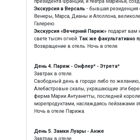
президента Франции, и театра Мариньи, созд
Экскурсия в Версаль
- бывшая резиденция 
Венеры, Марса, Дианы и Аполлона, великол
Галерею.
Экскурсия «Вечерний Париж»
подарит вам 
свете тысяч огней:
Так же факультативно п
Возвращение в отель. Ночь в отеле.
День 4. Париж - Онфлер* - Этрета*
Завтрак в отеле.
Свободный день в городе либо по желанию
Алебастровые скалы, украшающие эти берег
ферма Марии Антуанетты, последней корол
морепродуктами, наслаждаясь пейзажами эт
Ночь в отеле Парижа.
День 5. Замки Луары - Анже
Завтрак в отеле.