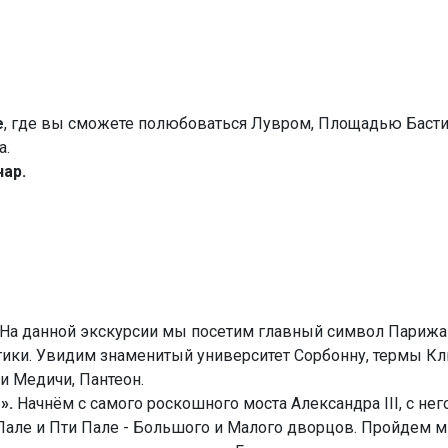
е
, где вы сможете полюбоваться Лувром, Площадью Басти
а.
ар.
На данной экскурсии мы посетим главный символ Парижа
тики. Увидим знаменитый университет Сорбонну, термы К
 Медичи, Пантеон.
».
Начнём с самого роскошного моста Александра III, с не
але и Пти Пале - Большого и Малого дворцов. Пройдем м