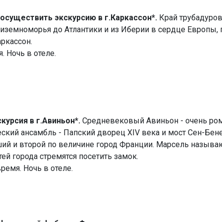
 осуществить экскурсию в г.Каркассон*.
Край трубадуров
диземноморья до Атлантики и из Иберии в сердце Европы,
аркассон.
 Ночь в отеле.
курсия в г.Авиньон*.
Средневековый Авиньон - очень ром
кий ансамбль - Папский дворец XIV века и мост Сен-Бенез
ий и второй по величине город Франции. Марсель называю
ей города стремятся посетить замок.
ремя. Ночь в отеле.