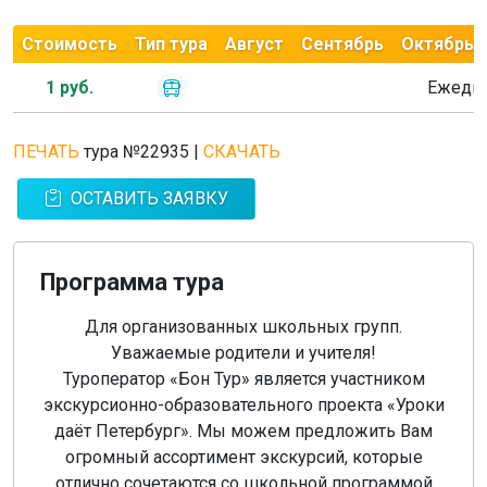
Стоимость
Тип тура
Август
Сентябрь
Октябрь
1 руб.
Ежедн
ПЕЧАТЬ
тура №22935
|
СКАЧАТЬ
ОСТАВИТЬ ЗАЯВКУ
Программа тура
Для организованных школьных групп.
Уважаемые родители и учителя!
Туроператор «Бон Тур» является участником
экскурсионно-образовательного проекта «Уроки
даёт Петербург». Мы можем предложить Вам
огромный ассортимент экскурсий, которые
отлично сочетаются со школьной программой