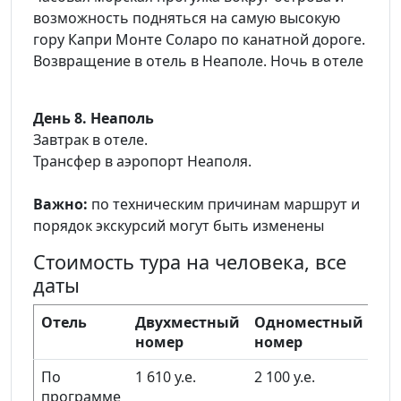
возможность подняться на самую высокую
гору Капри Монте Соларо по канатной дороге.
Возвращение в отель в Неаполе. Ночь в отеле
День 8. Неаполь
Завтрак в отеле.
Трансфер в аэропорт Неаполя.
Важно:
по техническим причинам маршрут и
порядок экскурсий могут быть изменены
Стоимость тура на человека, все
даты
Отель
Двухместный
Одноместный
3-й
номер
номер
но
По
1 610 у.е.
2 100 у.е.
–
программе