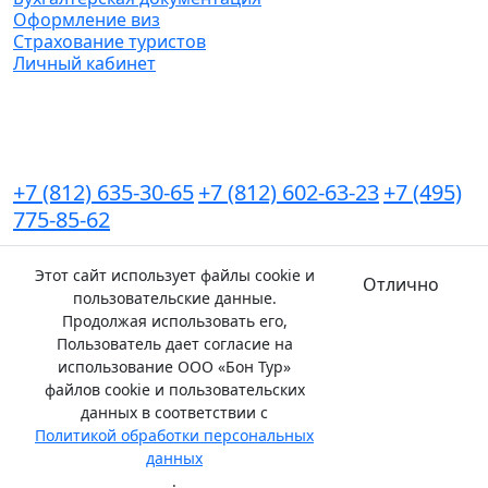
Оформление виз
Страхование туристов
Личный кабинет
Контакты
+7 (812) 635-30-65
+7 (812) 602-63-23
+7 (495)
775-85-62
Мы в соц.сетях
Этот сайт использует файлы cookie и
Отлично
пользовательские данные.
Карта сайта
Политика конфиденциальности
Продолжая использовать его,
Пользователь дает согласие на
использование ООО «Бон Тур»
файлов cookie и пользовательских
данных в соответствии с
Реестровый номер в едином федеральном реестре
Политикой обработки персональных
туроператоров:
РТО 008483
данных
© 2026 ООО «Бон Тур»
.