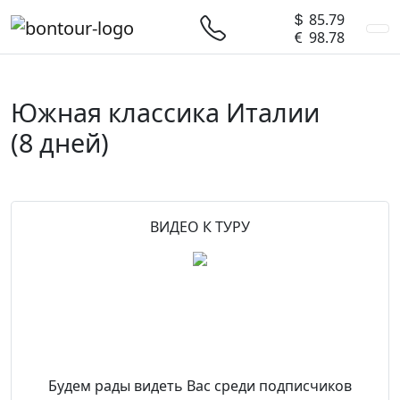
85.79
98.78
Южная классика Италии
(8 дней)
Предыдущий
След
ВИДЕО К ТУРУ
Будем рады видеть Вас среди подписчиков