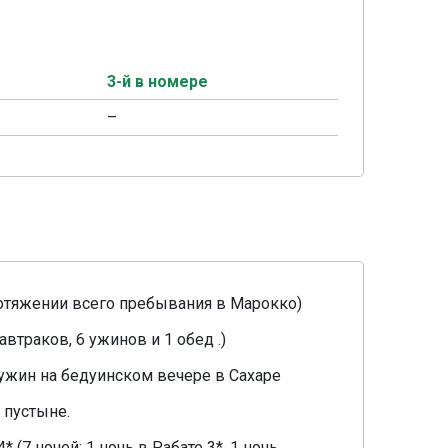
3-й в номере
–
отяжении всего пребывания в Марокко)
втраков, 6 ужинов и 1 обед .)
ужин на бедуинском вечере в Сахаре
 пустыне.
(7 ночей: 1 ночь в Рабате 3*, 1 ночь