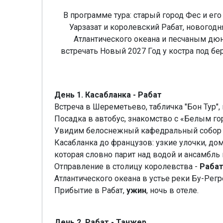
В программе тура: старый город Фес и его
Уарзазат и королевский Рабат, новогодн
Атлантического океана и песчаным дюн
встречать Новый 2027 Год у костра под б
День 1. Касабланка - Рабат
Встреча в Шереметьево, табличка "Бон Тур",
Посадка в автобус, знакомство с «Белым г
Увидим белоснежный кафедральный собор Са
Касабланка до французов: узкие улочки, до
которая словно парит над водой и ансамбл
Отправление в столицу королевства -
Раба
Атлантического океана в устье реки Бу-Регр
Прибытие в Рабат,
ужин
, ночь в отеле.
День 2. Рабат - Танжер