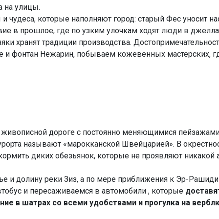
 на улицы.
 и чудеса, которые наполняют город: старый Фес уносит н
вие в прошлое, где по узким улочкам ходят люди в джелла
няки хранят традиции производства. Достопримечательност
е и фонтан Нежарин, побываем кожевенных мастерских, г
по живописной дороге с постоянно меняющимися пейзажам
 курорта называют «марокканской Швейцарией». В окрест
ормить диких обезьянок, которые не проявляют никакой 
ье и долину реки Зиз, а по мере приближения к Эр-Рашиди
втобус и пересаживаемся в автомобили , которые
доставят
ение в шатрах со всеми удобствами и прогулка на вербл