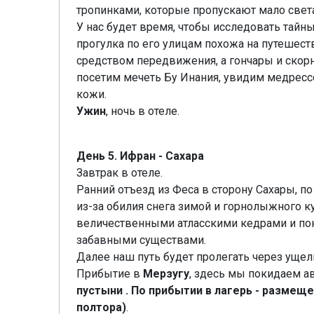
тропинками, которые пропускают мало света
У нас будет время, чтобы исследовать тайны
прогулка по его улицам похожа на путешест
средством передвижения, а гончары и скор
посетим мечеть Бу Инания, увидим медресс
кожи.
Ужин
, ночь в отеле.
День 5. Ифран - Сахара
Завтрак в отеле.
Ранний отъезд из Феса в сторону Сахары, 
из-за обилия снега зимой и горнолыжного
величественными атласскими кедрами и пок
забавными существами.
Далее наш путь будет пролегать через ущел
Прибытие в
Мерзугу
, здесь мы покидаем а
пустыни . По прибытии в лагерь - размещ
полтора)
.