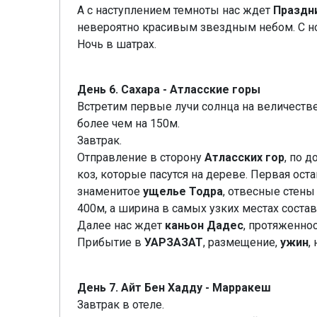
А с наступлением темноты нас ждет
Праздн
невероятно красивым звездным небом. С н
Ночь в шатрах.
День 6. Сахара - Атласские горы
Встретим первые лучи солнца на величеств
более чем на 150м.
Завтрак.
Отправление в сторону
Атласских гор
, по 
коз, которые пасутся на дереве. Первая ос
знаменитое
ущелье Тодра
, отвесные стены
400м, а ширина в самых узких местах состав
Далее нас ждет
каньон Дадес
, протяженно
Прибытие в
УАРЗАЗАТ
, размещение,
ужин
,
День 7. Айт Бен Хадду - Марракеш
Завтрак в отеле.