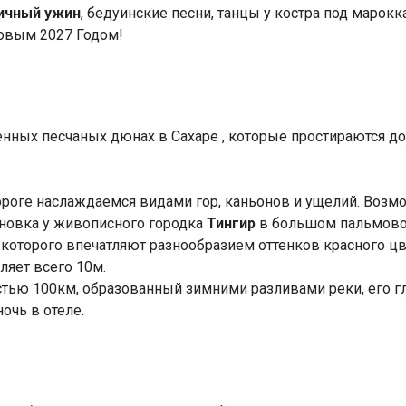
ичный ужин
, бедуинские песни, танцы у костра под марок
овым 2027 Годом!
енных песчаных дюнах в Сахаре , которые простираются д
дороге наслаждаемся видами гор, каньонов и ущелий. Во
тановка у живописного городка
Тингир
в большом пальмовом
 которого впечатляют разнообразием оттенков красного цв
ляет всего 10м.
стью 100км, образованный зимними разливами реки, его г
 ночь в отеле.