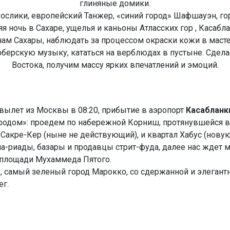
глиняные домики.
 ослики, европейский Танжер, «синий город» Шафшауэн, го
яя ночь в Сахаре, ущелья и каньоны Атласских гор , Касабл
ам Сахары, наблюдать за процессом окраски кожи в маст
ерберскую музыку, кататься на верблюдах в пустыне. Сдел
Востока, получим массу ярких впечатлений и эмоций.
 вылет из Москвы в 08:20, прибытие в аэропорт
Касабланк
ородом»: проедем по набережной Корниш, протянувшейся в
кре-Кер (ныне не действующий), и квартал Хабус (новую
ма-риады, базары и продавцы стрит-фуда, далее нас ждет м
ь площади Мухаммеда Пятого.
т
, самый зеленый город Марокко, со сдержанной и элегант
ег.