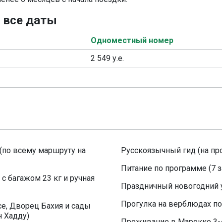
, все даты
Одноместный номер
2 549 у.е.
(по всему маршруту на
Русскоязычный гид (на пр
Питание по программе (7 за
с багажом 23 кг и ручная
Праздничный новогодний 
Прогулка на верблюдах по
е, Дворец Бахия и сады
 Хадду)
Проживание в Марокко 3-4* 