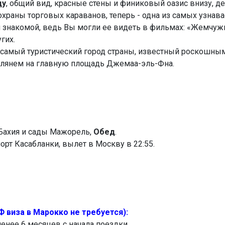
ду
, общий вид, красные стены и финиковый оазис внизу, де
охраны торговых караванов, теперь - одна из самых узна
я знакомой, ведь Вы могли ее видеть в фильмах: «Жемчужи
гих.
 самый туристический город страны, известный роскошны
глянем на главную площадь Джемаа-эль-Фна.
 Бахия и сады Мажорель,
Обед
.
орт Касабланки, вылет в Москву в 22:55.
виза в Марокко не требуется):
енее 6 месяцев с начала поездки.