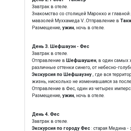
Завтрак в отеле.
Знакомство со столицей Марокко и главной 
мавзолей Муххамеда V…Отправление в
Тан
Размещение,
ужин
, ночь в отеле.
День 3. Шефшауэн - Фес
Завтрак в отеле.
Отправление в
Шефшаушен
, в один самых
различные оттенки синего, от небесно-голуб
Экскурсия по Шефшауэну
, где вся террит
жизнь, нисколько не изменившаяся за после
Отправление в Фес, один из четырех имперс
Размещение,
ужин
, ночь в отеле.
День 4. Фес
Завтрак в отеле.
Экскурсия по городу Фес
: старая Медина 