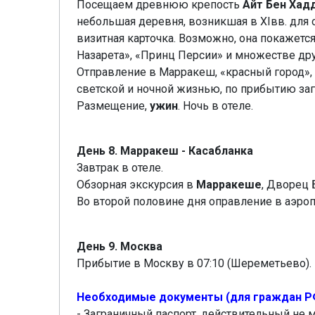
Посещаем древнюю крепость
Айт Бен Хад
небольшая деревня, возникшая в XIвв. для 
визитная карточка. Возможно, она покажетс
Назарета», «Принц Персии» и множестве дру
Отправление в Марракеш, «красный город»,
светской и ночной жизнью, по прибытию за
Размещение,
ужин
. Ночь в отеле.
День 8. Марракеш - Касабланка
Завтрак в отеле.
Обзорная экскурсия в
Марракеше
, Дворец
Во второй половине дня оправление в аэроп
День 9. Москва
Прибытие в Москву в 07:10 (Шереметьево).
Необходимые документы (для граждан РФ 
- Заграничный паспорт, действительный не м