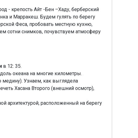
род - крепость Айт -Бен –Хаду, берберский
анка и Марракеш. Будем гулять по берегу
ерской Феса, пробовать местную кухню,
аем сотни снимков, почувствуем атмосферу
и
в 12: 35.
доль океана на многие километры.
 медину). Узнаем, как выглядела
ечеть Хасана Второго (внешний осмотр),
ной архитектурой, расположенный на берегу