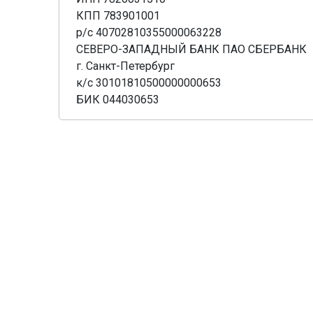
КПП 783901001
р/с 40702810355000063228
СЕВЕРО-ЗАПАДНЫЙ БАНК ПАО СБЕРБАНК
г. Санкт-Петербург
к/с 30101810500000000653
БИК 044030653
О компании
Турис
Общая информация
Где куп
Наши гиды
Покупка
Наш транспорт, аренда
Памятка
Деловой туризм
Страхо
Новости
Оформл
Туры из Санкт-Петербурга
Отправл